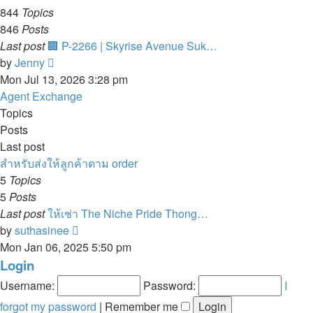
post
844
Topics
846
Posts
Last post
🏢 P-2266 | Skyrise Avenue Suk…
View
by
Jenny
the
Mon Jul 13, 2026 3:28 pm
latest
Agent Exchange
post
Topics
Posts
Last post
สำหรับส่งให้ลูกค้าตาม order
5
Topics
5
Posts
Last post
ให้เช่า The Niche Pride Thong…
View
by
suthasinee
the
Mon Jan 06, 2025 5:50 pm
latest
Login
post
Username:
Password:
I
forgot my password
|
Remember me