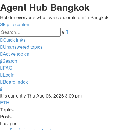
Agent Hub Bangkok
Hub for everyone who love condominium in Bangkok
Skip to content
Advanced
Search
search
Quick links
Unanswered topics
Active topics
Search
FAQ
Login
Board index
Search
It is currently Thu Aug 06, 2026 3:09 pm
ETH
Topics
Posts
Last post