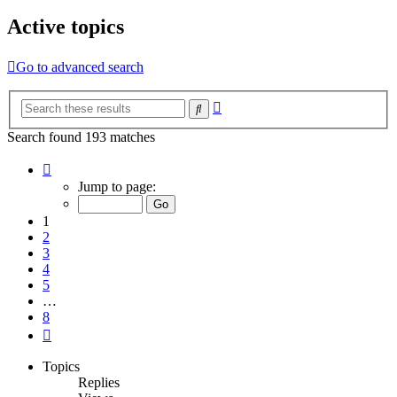
Active topics
Go to advanced search
Advanced
Search
search
Search found 193 matches
Page
1
Jump to page:
of
8
1
2
3
4
5
…
8
Next
Topics
Replies