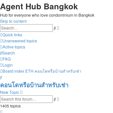
Agent Hub Bangkok
Hub for everyone who love condominium in Bangkok
Skip to content
Advanced
Search
search
Quick links
Unanswered topics
Active topics
Search
FAQ
Login
Board index
ETH
คอนโดหรือบ้านสำหรับเช่า
Search
คอนโดหรือบ้านสำหรับเช่า
New Topic
Advanced
Search
search
1405 topics
Page