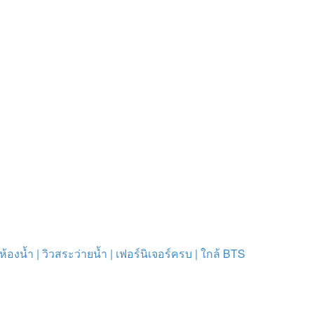
องน้ำ | วิวสระว่ายน้ำ | เฟอร์นิเจอร์ครบ | ใกล้ BTS