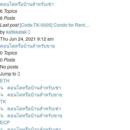
คอนโดหรือบ้านสำหรับเช่า
6
Topics
6
Posts
Last post
[Code:TK-0005] Condo for Rent…
View
by
katikkatak
the
Thu Jun 24, 2021 9:12 am
latest
คอนโดหรือบ้านสำหรับขาย
post
0
Topics
0
Posts
No posts
Jump to
ETH
↳ คอนโดหรือบ้านสำหรับเช่า
↳ คอนโดหรือบ้านสำหรับขาย
TK
↳ คอนโดหรือบ้านสำหรับเช่า
↳ คอนโดหรือบ้านสำหรับขาย
ECP
↳ คอนโดหรือบ้านสำหรับเช่า