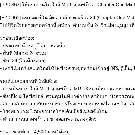
[P-50363] ให้เช่าคอนโด ใกล้ MRT ลาดพร้าว - Chapter One Midtow
[P-50363] แชปเตอร์วัน มิดทาวน์ ลาดพร้าว 24 (Chapter One Mi
"ใช้ชีวิตใจกลางลาดพร้าวที่เหนือระดับ บนชั้น 24 วิวเมืองมุมสูง
รายละเอียดห้อง:
- ประเภท: ห้องสตูดิโอ 1 ห้องน้ำ
- พื้นที่ใช้สอย: 24 ตร.ม.
- ชั้น: 24 (วิวเมืองสวย)
- เฟอร์นิเจอร์และเครื่องใช้ไฟฟ้า: ครบชุดพร้อมเข้าอยู่ (ทีวี, ตู้เย็น
จุดเด่นและสถานที่ใกล้เคียง:
- การเดินทาง: ใกล้ MRT ลาดพร้าว, MRT รัชดาภิเษก และทางด่ว
- ช้อปปิ้ง & ไลฟ์สไตล์: สวนลุมไนท์บาซ่าร์รัชดาภิเษก, บัวสุวรรณ
- สถานศึกษา: สถาบันบริหารการโรงแรมนานาชาติไอ.เอช.ไอ., ส
- โรงพยาบาล: โรงพยาบาลโกลเด้นเยียส์เนอสซิ่งโฮม
- ทำเล: ถนนลาดพร้าว แขวงจอมพล เขตจตุจักร
ราคาเช่าเพียง: 14,500 บาท/เดือน