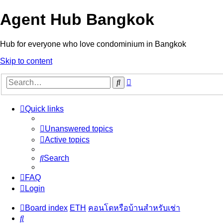
Agent Hub Bangkok
Hub for everyone who love condominium in Bangkok
Skip to content
Advanced
Search
search
Quick links
Unanswered topics
Active topics
Search
FAQ
Login
Board index
ETH
คอนโดหรือบ้านสำหรับเช่า
Search