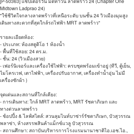
[P-50363] แชปเตอร์วัน มิดทาวน์ ลาดพร้าว 24 (Chapter One
Midtown Ladprao 24)
"ใช้ชีวิตใจกลางลาดพร้าวที่เหนือระดับ บนชั้น 24 วิวเมืองมุมสูง
เดินทางสะดวกที่สุดใกล้รถไฟฟ้า MRT ลาดพร้าว"
รายละเอียดห้อง:
- ประเภท: ห้องสตูดิโอ 1 ห้องน้ำ
- พื้นที่ใช้สอย: 24 ตร.ม.
- ชั้น: 24 (วิวเมืองสวย)
- เฟอร์นิเจอร์และเครื่องใช้ไฟฟ้า: ครบชุดพร้อมเข้าอยู่ (ทีวี, ตู้เย็น,
ไมโครเวฟ, เตาไฟฟ้า, เครื่องปรับอากาศ, เครื่องทำน้ำอุ่น ไม่มี
เครื่องซักผ้า )
จุดเด่นและสถานที่ใกล้เคียง:
- การเดินทาง: ใกล้ MRT ลาดพร้าว, MRT รัชดาภิเษก และ
ทางด่วนลาดพร้าว
- ช้อปปิ้ง & ไลฟ์สไตล์: สวนลุมไนท์บาซ่าร์รัชดาภิเษก, บัวสุวรรณ
พลาซ่า, ห้างสรรพสินค้าแม็กซ์แวลู บัวสุวรรณ
- สถานศึกษา: สถาบันบริหารการโรงแรมนานาชาติไอ.เอช.ไอ.,